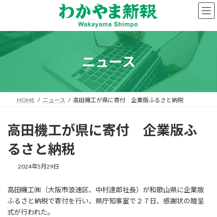
コ
ナ
ン
ビ
テ
ゲ
ン
ー
ツ
シ
へ
ョ
ニュース
ス
ン
キ
に
ッ
移
プ
動
HOME
ニュース
高田機工が県に寄付 企業版ふるさと納税
高田機工が県に寄付 企業版ふ
るさと納税
2024年5月29日
高田機工㈱（大阪市浪速区、中村達郎社長）が和歌山県に企業版
ふるさと納税で寄付を行い、県庁知事室で２７日、感謝状の贈呈
式が行われた。