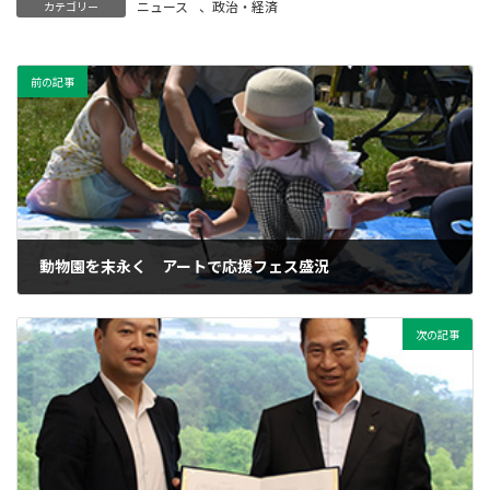
ニュース
、
政治・経済
カテゴリー
前の記事
動物園を末永く アートで応援フェス盛況
2024年5月29日
次の記事