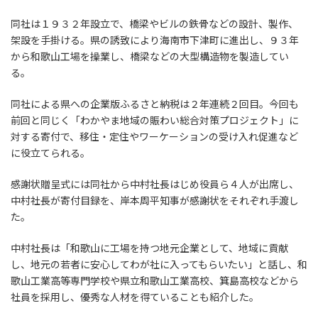
同社は１９３２年設立で、橋梁やビルの鉄骨などの設計、製作、
架設を手掛ける。県の誘致により海南市下津町に進出し、９３年
から和歌山工場を操業し、橋梁などの大型構造物を製造してい
る。
同社による県への企業版ふるさと納税は２年連続２回目。今回も
前回と同じく「わかやま地域の賑わい総合対策プロジェクト」に
対する寄付で、移住・定住やワーケーションの受け入れ促進など
に役立てられる。
感謝状贈呈式には同社から中村社長はじめ役員ら４人が出席し、
中村社長が寄付目録を、岸本周平知事が感謝状をそれぞれ手渡し
た。
中村社長は「和歌山に工場を持つ地元企業として、地域に貢献
し、地元の若者に安心してわが社に入ってもらいたい」と話し、和
歌山工業高等専門学校や県立和歌山工業高校、箕島高校などから
社員を採用し、優秀な人材を得ていることも紹介した。