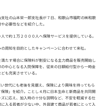
山支社の山本栄一郎支社長が７日、和歌山市福町の㈱和歌
険や必要性などを紹介した。
０人で約１万２０００人へ保険サービスを提供している。
みの周知を目的としたキャンペーンに合わせて来社。
を満たす場合に保険料が割安になる主力商品を販売開始し
障の中心となる入院保障を、従来の日額給付型から一時金
なども充実させている。
若い世代にも老後を見据え、保険により興味を持ってもら
て保険」を紹介。ことし４月に日本生命と新商品を共同開
ーズに応え、加入時の十分な説明など、不安を軽減する仕
険に入る若者が少ない中、外貨建て商品が若者にとって入