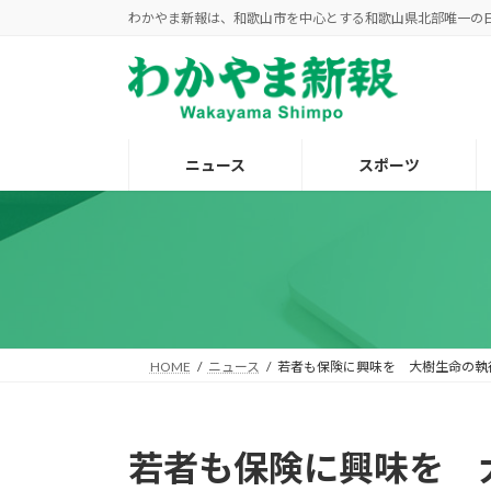
コ
ナ
わかやま新報は、和歌山市を中心とする和歌山県北部唯一の
ン
ビ
テ
ゲ
ン
ー
ツ
シ
へ
ョ
ニュース
スポーツ
ス
ン
キ
に
ッ
移
プ
動
HOME
ニュース
若者も保険に興味を 大樹生命の執
若者も保険に興味を 