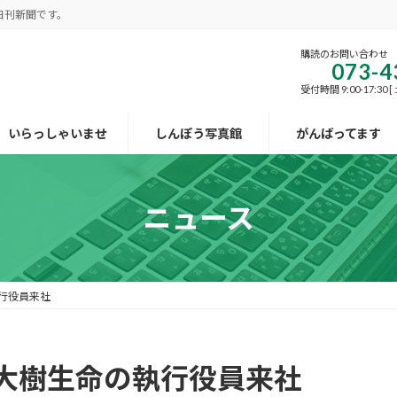
日刊新聞です。
購読のお問い合わせ
073-4
受付時間 9:00-17:30
いらっしゃいませ
しんぽう写真館
がんばってます
ニュース
行役員来社
大樹生命の執行役員来社