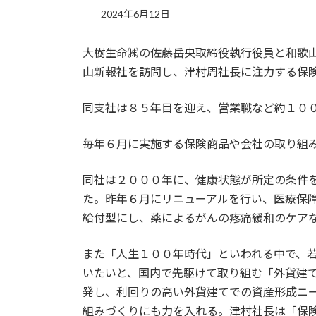
2024年6月12日
大樹生命㈱の佐藤岳央取締役執行役員と和歌
山新報社を訪問し、津村周社長に注力する保
同支社は８５年目を迎え、営業職など約１０
毎年６月に実施する保険商品や会社の取り組
同社は２０００年に、健康状態が所定の条件
た。昨年６月にリニューアルを行い、医療保
給付型にし、薬によるがんの疼痛緩和のケア
また「人生１００年時代」といわれる中で、
いたいと、国内で先駆けて取り組む「外貨建
発し、利回りの高い外貨建てでの資産形成ニ
組みづくりにも力を入れる。津村社長は「保