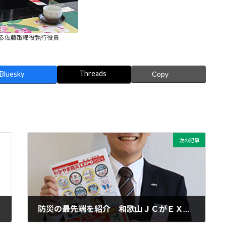
る佐藤取締役執行役員
Threads
Bluesky
Copy
次の記事
防災の最先端を紹介 和歌山ＪＣがＥＸＰＯ