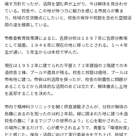
壊す方針だったが、活用を望む声が上がり、今は解体を見合わせ
ている。校舎や、この地が持つ力に魅力を感じる市民らが集ま
り、地域の交流拠点にしたいと、校舎の保存や校庭を含めた空間活
用の道を模索している。
市教委教育政策課によると、吉原分校は１８９７年に吉原分教場
として設置。１９４６年に現在の地に移ったとされる。１～４年
生が通い、５年生からは本校で学んだ。
現在は１９５２年に建てられた平屋と７２年建設の２階建ての木
造校舎２棟、プールや遊具が残る。校舎と校庭は借地、プールは
市有地に建つ。市側は利活用を探ったが、校舎の耐震性に問題が
あることなどから具体的な活用のめどは立たず、解体撤去し土地
を返却することを決めた。
市内で精神科クリニックを開く伊良波範子さんが、分校が解体の
危機にあるのを知ったのは約２年前。緑に囲まれた地に建つ木造
校舎の趣に「まるでジブリの世界のよう」と心を動かされた。こ
の場所に来るだけで、心が癒やされるようで、貴重な「環境財産」
だと感じた。保存・活用に向けて実行委員会を立ち上げ、地域で