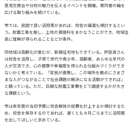
意見交換会や分校の魅力を伝えるイベントを開催。賛同者の輪を
広げる取り組みを続けている。
市では、民間で良い活用策があれば、校舎の譲渡も検討するとい
う。耐震工事を施し、土地の賃借料をまかなうことができ、地域住
民に理解が得られることなどが条件。
同地域は高齢化が進むが、新興住宅地もできている。伊良波さん
は校舎を活用し、子育て世代や青少年、高齢者、あらゆる年代の
人が交流でき、心の健康や幸福度を得られる仕組みづくりができ
ないかと考えている。「官民が連携し、この場所を拠点にさまざ
まな人がつながることで社会課題の解決になる活動ができれば」
と願っている。ただ、巨額な耐震工事費をどう調達するかが大き
な課題という。
市は来年度の当初予算に校舎解体の経費を計上するか検討するた
め、校舎を保存するのであれば、遅くとも９月ごろまでに活用案
を出してほしいと求めている。