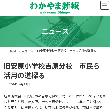
コ
ナ
ン
ビ
テ
ゲ
ン
ー
ツ
シ
へ
ョ
ニュース
ス
ン
キ
に
ッ
移
プ
動
HOME
ニュース
旧安原小学校吉原分校 市民ら活用の道探る
旧安原小学校吉原分校 市民ら
活用の道探る
2024年6月29日
名草山の麓、和歌山市の吉原地区で、約７０年にわたって子どもた
ちを見守り続けた安原小学校吉原分校。２０１８年３月に休校、
２３年３月に廃校となり、現在も木造校舎が残る。市は当初取り