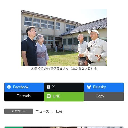
木造校舎の前で伊良波さん（左から２人目）ら
Facebook
X
Bluesky
Threads
LINE
Copy
ニュース
、
社会
カテゴリー