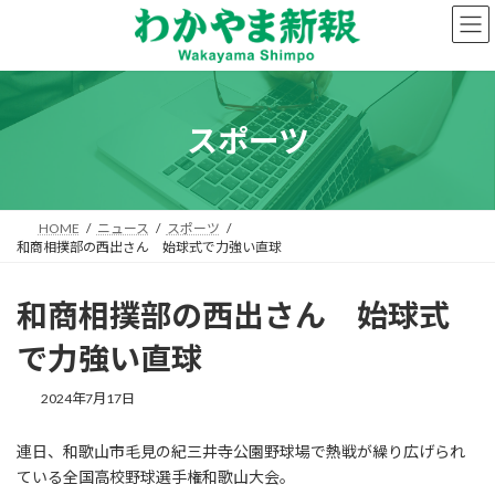
コ
ナ
ン
ビ
テ
ゲ
ン
ー
ツ
シ
へ
ョ
スポーツ
ス
ン
キ
に
ッ
移
プ
動
HOME
ニュース
スポーツ
和商相撲部の西出さん 始球式で力強い直球
和商相撲部の西出さん 始球式
で力強い直球
2024年7月17日
連日、和歌山市毛見の紀三井寺公園野球場で熱戦が繰り広げられ
ている全国高校野球選手権和歌山大会。