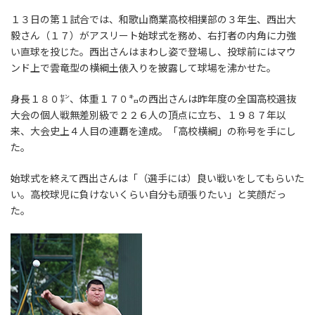
１３日の第１試合では、和歌山商業高校相撲部の３年生、西出大
毅さん（１７）がアスリート始球式を務め、右打者の内角に力強
い直球を投じた。西出さんはまわし姿で登場し、投球前にはマウ
ンド上で雲竜型の横綱土俵入りを披露して球場を沸かせた。
身長１８０㌢、体重１７０㌔の西出さんは昨年度の全国高校選抜
大会の個人戦無差別級で２２６人の頂点に立ち、１９８７年以
来、大会史上４人目の連覇を達成。「高校横綱」の称号を手にし
た。
始球式を終えて西出さんは「（選手には）良い戦いをしてもらいた
い。高校球児に負けないくらい自分も頑張りたい」と笑顔だっ
た。