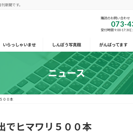
日刊新聞です。
購読のお問い合わせ
073-4
受付時間 9:00-17:30
いらっしゃいませ
しんぽう写真館
がんばってます
ニュース
５００本
出でヒマワリ５００本