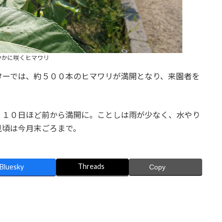
やかに咲くヒマワリ
ターでは、約５００本のヒマワリが満開となり、来園者を
、１０日ほど前から満開に。ことしは雨が少なく、水やり
見頃は今月末ごろまで。
Threads
Bluesky
Copy