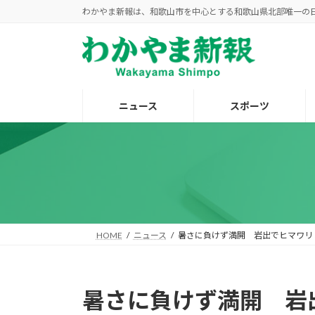
コ
ナ
わかやま新報は、和歌山市を中心とする和歌山県北部唯一の
ン
ビ
テ
ゲ
ン
ー
ツ
シ
へ
ョ
ニュース
スポーツ
ス
ン
キ
に
ッ
移
プ
動
HOME
ニュース
暑さに負けず満開 岩出でヒマワリ
暑さに負けず満開 岩