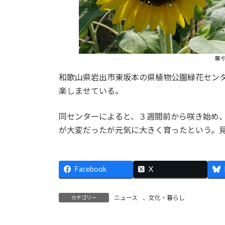
華
和歌山県岩出市東坂本の県植物公園緑花セン
楽しませている。
同センターによると、３週間前から咲き始め
が大変だったが元気に大きく育ったという。
Facebook
X
ニュース
、
文化・暮らし
カテゴリー