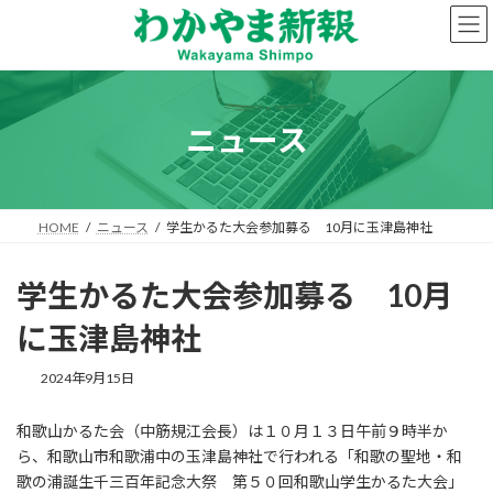
コ
ナ
ン
ビ
テ
ゲ
ン
ー
ツ
シ
へ
ョ
ニュース
ス
ン
キ
に
ッ
移
プ
動
HOME
ニュース
学生かるた大会参加募る 10月に玉津島神社
学生かるた大会参加募る 10月
に玉津島神社
2024年9月15日
和歌山かるた会（中筋規江会長）は１０月１３日午前９時半か
ら、和歌山市和歌浦中の玉津島神社で行われる「和歌の聖地・和
歌の浦誕生千三百年記念大祭 第５０回和歌山学生かるた大会」