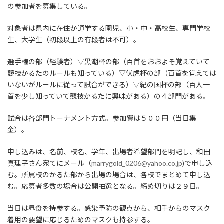
の参加者を募集している。
対象者は県内に在住か通学する園児、小・中・高校生、専門学校
生、大学生（初段以上の有段者は不可）。
選手権の部（経験者）▽黒潮杯の部（百首をおおよそ覚えていて
競技かるたのルールも知っている）▽伏虎杯の部（百首を覚えては
いないがルールに従って試合ができる）▽紀の国杯の部（百人一
首を少し知っていて競技かるたに興味がある）――の４部門がある。
試合は各部門トーナメント方式。参加費は５００円（当日集
金）。
申し込みは、名前、校名、学年、出場者希望部門を明記し、和田
真理子さん宛てにメール（
marrygold_0206@yahoo.co.jp
)で申し込
む。所属校のかるた部から出場の場合は、各校でまとめて申し込
む。応募者多数の場合は公開抽選となる。締め切りは２９日。
当日は昼食を持参する。感染予防の観点から、相手からのマスク
着用の要望に応じるためのマスクも持参する。