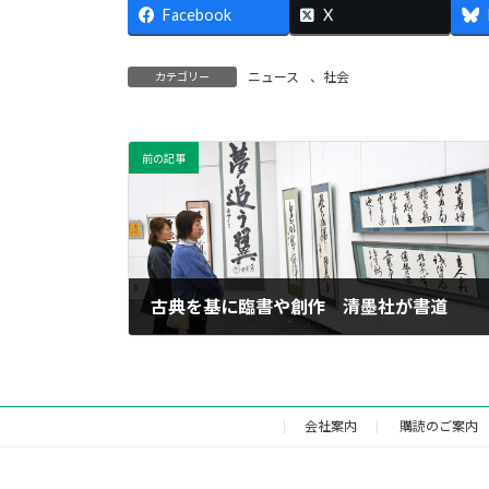
Facebook
X
ニュース
、
社会
カテゴリー
前の記事
古典を基に臨書や創作 清墨社が書道
2025年3月22日
会社案内
購読のご案内