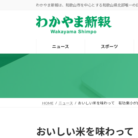
コ
ナ
わかやま新報は、和歌山市を中心とする和歌山県北部唯一の
ン
ビ
テ
ゲ
ン
ー
ツ
シ
へ
ョ
ニュース
スポーツ
ス
ン
キ
に
ッ
移
プ
動
HOME
ニュース
おいしい米を味わって 有功東小が
おいしい米を味わって