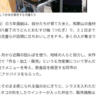
して弁当を販売する児童たち
長）の５年風組は、自分たちが育てた米と、和歌山の食材
市八番丁のうどんとおむすび紬（つむぎ）で、３１日まで
は児童らが店頭に立ちおいしさをＰＲ。多くの人が集まり
４月から近隣の田んぼを借り、地域の人らと協力し、米作
業で「作る・加工・販売」という６次産業について学んだ
員でメニューを考え、飲食店を経営する同市の
表にアドバイスをもらった。
をそのまま感じられる塩のおにぎりと、シラスを入れただ
にタコの形をしたウインナーが入った弁当で、販売価格は