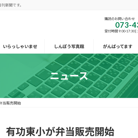
日刊新聞です。
購読のお問い合わせ
073-4
受付時間 9:00-17:30
いらっしゃいませ
しんぽう写真館
がんばってます
ニュース
弁当販売開始
 有功東小が弁当販売開始