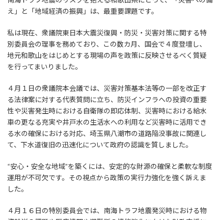
え」と「地域経済の振興」は、最重要課題です。
私は現在、衆議院東日本大震災復興・防災・災害対策に関する特
別委員会の理事を務めており、この数カ月、国会で４度登壇し、
地元和歌山をはじめとする現場の声を政策に反映させるべく質疑
を行ってまいりました。
４月１日の衆議院本会議では、災害対策基本法等の一部を改正す
る法律案に対する代表質問に立ち、防災インフラへの投資の重要
性や災害発生時における自衛隊の即応体制、災害時における給水
車の更なる充実や井戸水の生活水への利用など災害時に活用でき
る水の確保における対応、埼玉県八潮市の道路陥没事故に関連し
て、下水道復旧の迅速化について政府の認識を質しました。
“安心・安全な地域”を築くには、安定的な財源の確保と柔軟な制度
運用が不可欠です。その視点から政策の実行力強化を強く訴えま
した。
４月１６日の特別委員会では、南海トラフ地震発災時における物