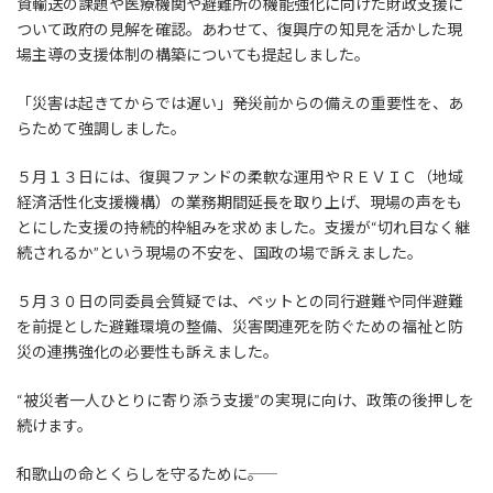
資輸送の課題や医療機関や避難所の機能強化に向けた財政支援に
ついて政府の見解を確認。あわせて、復興庁の知見を活かした現
場主導の支援体制の構築についても提起しました。
「災害は起きてからでは遅い」――発災前からの備えの重要性を、あ
らためて強調しました。
５月１３日には、復興ファンドの柔軟な運用やＲＥＶＩＣ（地域
経済活性化支援機構）の業務期間延長を取り上げ、現場の声をも
とにした支援の持続的枠組みを求めました。支援が“切れ目なく継
続されるか”という現場の不安を、国政の場で訴えました。
５月３０日の同委員会質疑では、ペットとの同行避難や同伴避難
を前提とした避難環境の整備、災害関連死を防ぐための福祉と防
災の連携強化の必要性も訴えました。
“被災者一人ひとりに寄り添う支援”の実現に向け、政策の後押しを
続けます。
和歌山の命とくらしを守るために――。