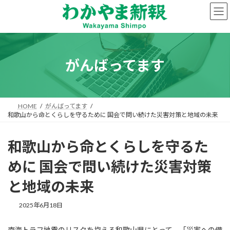
コ
ナ
ン
ビ
テ
ゲ
ン
ー
ツ
シ
へ
ョ
がんばってます
ス
ン
キ
に
ッ
移
プ
動
HOME
がんばってます
和歌山から命とくらしを守るために 国会で問い続けた災害対策と地域の未来
和歌山から命とくらしを守るた
めに 国会で問い続けた災害対策
と地域の未来
2025年6月18日
南海トラフ地震のリスクを抱える和歌山県にとって、「災害への備