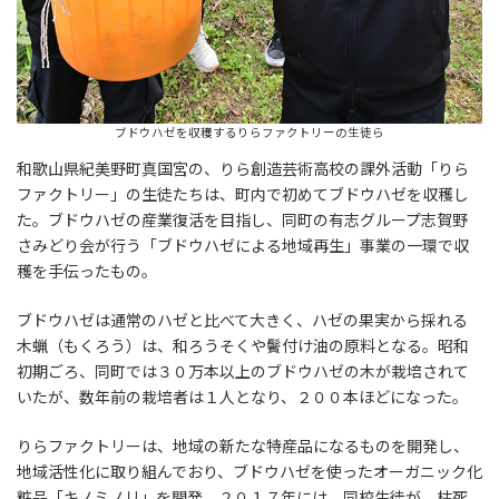
ブドウハゼを収穫するりらファクトリーの生徒ら
和歌山県紀美野町真国宮の、りら創造芸術高校の課外活動「りら
ファクトリー」の生徒たちは、町内で初めてブドウハゼを収穫し
た。ブドウハゼの産業復活を目指し、同町の有志グループ志賀野
さみどり会が行う「ブドウハゼによる地域再生」事業の一環で収
穫を手伝ったもの。
ブドウハゼは通常のハゼと比べて大きく、ハゼの果実から採れる
木蝋（もくろう）は、和ろうそくや鬢付け油の原料となる。昭和
初期ごろ、同町では３０万本以上のブドウハゼの木が栽培されて
いたが、数年前の栽培者は１人となり、２００本ほどになった。
りらファクトリーは、地域の新たな特産品になるものを開発し、
地域活性化に取り組んでおり、ブドウハゼを使ったオーガニック化
粧品「キノミノリ」を開発。２０１７年には、同校生徒が、枯死