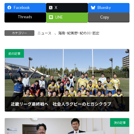
Facebook
X
Bluesky
Threads
LINE
Copy
ニュース
、
海南･紀美野･紀の川･岩出
カテゴリー
前の記事
近畿リーグ最終戦へ 社会人ラグビーのヒガシクラブ
2025年11月28日
次の記事