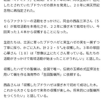
したとされていたブドウハゼの原木を発見し、２０年に県天然記
念物に再指定された。
りらファクトリーの活動をきっかけに、同会の西森三洋さん（５
６）が栽培活動を本格化させ、２２年に接ぎ木で栽培を行い、今
回実った１４本から収穫することになった。
生徒たちは、立派に育ったブドウハゼと実生ハゼの実を一房ずつ
丁寧に採り、かごに入れ、計２２・５㌔を収穫した。３年の塚田
心華さん（１８）は「想像以上にたくさん育っている。私たちの
活動がきっかけで栽培活動が始まったことがうれしい」と話した。
収穫したハゼでの製蝋は、全国で唯一、伝統の玉締め式圧搾法を
用いて蝋を作る海南市の「吉田製蝋所」に依頼する。
西森さんは「収穫したブドウハゼは接ぎ木で初めて成功した木。
これから大きくなるので来年の収穫が楽しみ。将来的には製蝋所
をつくりたい」と話している。