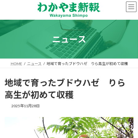
コ
ナ
ン
ビ
テ
ゲ
ン
ー
ツ
シ
へ
ョ
ニュース
ス
ン
キ
に
ッ
移
プ
動
HOME
ニュース
地域で育ったブドウハゼ りら高生が初めて収穫
地域で育ったブドウハゼ りら
高生が初めて収穫
2025年11月28日