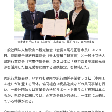
協定書を手にする（左から）古市会長、尾花市長、青木理事長
一般社団法人和歌山市観光協会（会長＝尾花正啓市長）は２８
日、協同組合県旅行業協会（青木査稚子理事長）と一般社団法人
県旅行業協会（古市啓悟会長）の２団体と「魅力ある地域観光資
源を活用した観光誘客に関する連携協定」を締結した。
両旅行業協会は、いずれも県内の旅行関係事業者５２社（市内１
４社）が加盟する団体。協同組合は商品造成などの共同事業を行
い、一般社団法人は事業者の法的サポートを担うなど役割は異な
るが、県協会に関しては、両方の会員が共通し、一体的に活動し
ている特徴がある。