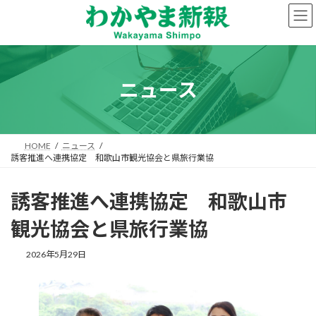
コ
ナ
ン
ビ
テ
ゲ
ン
ー
ツ
シ
へ
ョ
ニュース
ス
ン
キ
に
ッ
移
プ
動
HOME
ニュース
誘客推進へ連携協定 和歌山市観光協会と県旅行業協
誘客推進へ連携協定 和歌山市
観光協会と県旅行業協
2026年5月29日