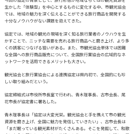
今回の協定の背景として、旅行形態が地域ならではの観光資源を
生かした「体験型」を中心とするものに変化する中、市観光協会
では、地域の魅力を深く伝えることができる旅行商品を開発する
十分なノウハウがない課題を抱えてきた。
協定では、地域の観光の現場を深く知る旅行業者のノウハウを生
かすことで、ニッチな需要を売れる旅行商品へと磨き上げ、より多
くの誘客につなげる狙いがある。また、市観光協会単体では困難
な全国への旅行商品販売について、全国旅行業協会の広域的なネ
ットワークを活用できるメリットも大きい。
観光協会と旅行業協会による連携協定は県内初で、全国的にも珍
しい取り組みだという。
協定締結式は市役所市長室で行われ、青木理事長、古市会長、尾
花市長が協定書に署名した。
青木理事長は「協定は大変光栄。観光協会と手を携えて市の観光
資源を磨き上げ、全国に魅力を発信していきたい」、古市会長は
「まだ眠っている観光素材がたくさんある。そこを発掘して、和歌