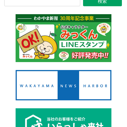
ー
ー
ー
ー
の
検索
ジ
ジ
ジ
ジ
ペ
ー
ジ
送
り