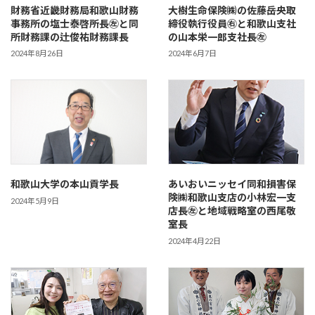
財務省近畿財務局和歌山財務
大樹生命保険㈱の佐藤岳央取
事務所の塩士泰啓所長㊧と同
締役執行役員㊨と和歌山支社
所財務課の辻俊祐財務課長
の山本栄一郎支社長㊧
2024年8月26日
2024年6月7日
和歌山大学の本山貢学長
あいおいニッセイ同和損害保
険㈱和歌山支店の小林宏一支
2024年5月9日
店長㊧と地域戦略室の西尾敬
室長
2024年4月22日