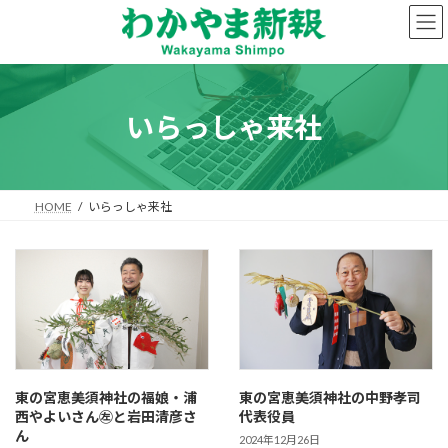
コ
ナ
ン
ビ
テ
ゲ
ン
ー
ツ
シ
へ
ョ
いらっしゃ来社
ス
ン
キ
に
ッ
移
プ
動
HOME
いらっしゃ来社
東の宮恵美須神社の福娘・浦
東の宮恵美須神社の中野孝司
西やよいさん㊧と岩田清彦さ
代表役員
ん
2024年12月26日