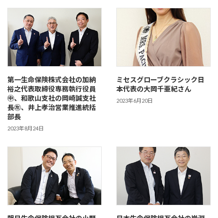
第一生命保険株式会社の加納
ミセスグローブクラシック日
裕之代表取締役専務執行役員
本代表の大岡千亜紀さん
㊥、和歌山支社の岡崎誠支社
2023年6月20日
長㊧、井上孝治営業推進統括
部長
2023年8月24日