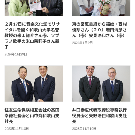
２月17日に音楽文化堂でリサ
東の宮恵美須から福娘・西村
イタルを開く和歌山大学名誉
優芽さん（２０）岩田清彦さ
教授の米山龍介さん㊨、ソプ
ん（㊨）安見浩和さん（㊧）
ラノ歌手の米山茉莉子さん親
2024年1月9日
子
2024年1月29日
住友生命保険相互会社の高田
井口泰広代表取締役専務執行
幸徳社長㊧と山中斉和歌山支
役員㊨と矢野浩臣和歌山支社
社長
長
2023年11月10日
2023年11月10日