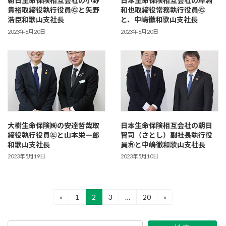
朝日生命保険相互会社の小野
日本生命保険相互会社の岸淵
貴裕取締役執行役員㊨と矢野
和也取締役常務執行役員㊨
浩臣和歌山支社長
と、中嶋徹和歌山支社長
2023年6月20日
2023年6月20日
大樹生命保険㈱の安達哲哉取
日本生命保険相互会社の朝日
締役執行役員㊧と山本栄一郎
智司（さとし）副社長執行役
和歌山支社長
員㊨と中嶋徹和歌山支社長
2023年5月19日
2023年5月10日
投
«
1
2
3
…
20
»
固
固
固
固
定
定
定
定
稿
ペ
ペ
ペ
ペ