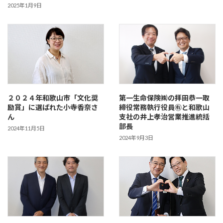
2025年1月9日
２０２４年和歌山市「文化奨
第一生命保険㈱の拝田恭一取
励賞」に選ばれた小寺香奈さ
締役常務執行役員㊨と和歌山
ん
支社の井上孝治営業推進統括
部長
2024年11月5日
2024年9月3日