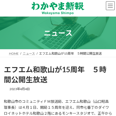
コ
ナ
ン
ビ
テ
ゲ
ン
ー
ツ
シ
へ
ョ
ニュース
ス
ン
キ
に
ッ
移
プ
動
HOME
ニュース
エフエム和歌山が15周年 ５時間公開生放送
エフエム和歌山が15周年 ５時
間公開生放送
2023年4月4日
和歌山市のコミュニティＦＭ放送局、エフエム和歌山（山口昭昌
理事長）は４月１日、開局１５周年を迎え、同市七番丁のダイワ
ロイネットホテル和歌山２階にあるモンキースタジオで、正午から