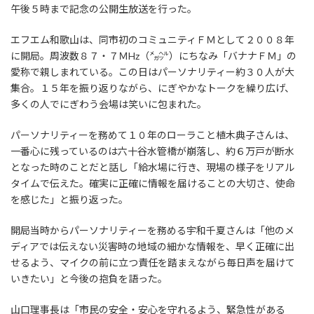
午後５時まで記念の公開生放送を行った。
エフエム和歌山は、同市初のコミュニティＦＭとして２００８年
に開局。周波数８７・７ＭHz（㍋㌹）にちなみ「バナナＦＭ」の
愛称で親しまれている。この日はパーソナリティー約３０人が大
集合。１５年を振り返りながら、にぎやかなトークを繰り広げ、
多くの人でにぎわう会場は笑いに包まれた。
パーソナリティーを務めて１０年のローラこと植木典子さんは、
一番心に残っているのは六十谷水管橋が崩落し、約６万戸が断水
となった時のことだと話し「給水場に行き、現場の様子をリアル
タイムで伝えた。確実に正確に情報を届けることの大切さ、使命
を感じた」と振り返った。
開局当時からパーソナリティーを務める宇和千夏さんは「他のメ
ディアでは伝えない災害時の地域の細かな情報を、早く正確に出
せるよう、マイクの前に立つ責任を踏まえながら毎日声を届けて
いきたい」と今後の抱負を語った。
山口理事長は「市民の安全・安心を守れるよう、緊急性がある