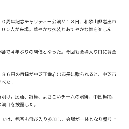
２０周年記念チャリティー公演が１８日、和歌山県岩出市
３００人が来場。華やかな衣装とあでやかな舞を楽しん
影響で４年ぶりの開催となった。今回も会場入り口に募金
。
１８６円の目録が中芝正幸岩出市長に贈られると、中芝市
述べた。
幕明け。民踊、詩舞、よさこいチームの演舞、中国舞踊、
の演目を披露した。
」では、観客も飛び入り参加し、会場が一体となり盛り上