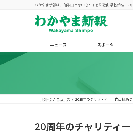
コ
ナ
わかやま新報は、和歌山市を中心とする和歌山県北部唯一の
ン
ビ
テ
ゲ
ン
ー
ツ
シ
へ
ョ
ニュース
スポーツ
ス
ン
キ
に
ッ
移
プ
動
HOME
ニュース
20周年のチャリティー 岩出舞踊つ
20周年のチャリティ