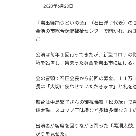
2023年6月20日
「岩出舞踊つどいの会」（石田洋子代表）の
金池の市総合保健福祉センターで開かれ、約
だ。
公演は毎年１回行ってきたが、新型コロナの
箱を設置し、集まった募金を岩出市に届ける
会の冒頭で石田会長から前回の募金、１１万
長は「大切に使わせていただきます」と礼を
舞台は中島繁子さんの御祝儀舞「松の緑」で
銭太鼓、スコップ三味線など多種多様な３１
出演者が客席を回りながら踊った「黒潮太鼓
がりを見せた。