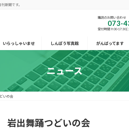
日刊新聞です。
購読のお問い合わせ
073-4
受付時間 9:00-17:30
いらっしゃいませ
しんぽう写真館
がんばってます
ニュース
どいの会
ー 岩出舞踊つどいの会