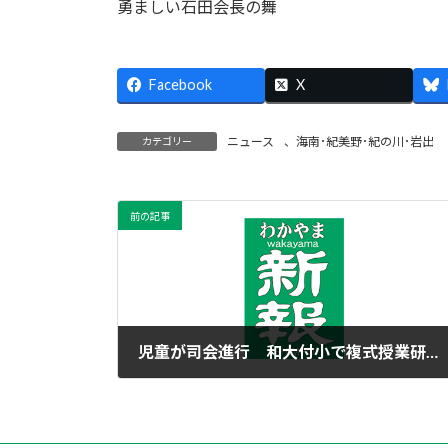
勇ましい石田会長の舞
Facebook
X
ニュース
、
海南･紀美野･紀の川･岩出
カテゴリー
前の記事
児童が司会進行 和大付小で複式授業研究会
2023年6月20日