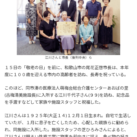
江川さんと市長（後列中央）ら
１５日の「敬老の日」を前に、和歌山市の尾花正啓市長は、本年
度に１００歳を迎える市内の高齢者を訪ね、長寿を祝っている。
このほど、同市湊の医療法人萌梅会総合介護センターあおばの里
(古梅清美施設長)に入所する江川千代子さん(９９)を訪ね、記念品
を手渡すなどして家族や施設スタッフと祝福した。
江川さんは１９２５年(大正１４)１２月１日生まれ。自宅で生活し
ていたが、１月に息子を亡くしたため、心配した親族らに勧めら
れ、同施設に入所した。施設スタッフの芝ひろみさんによると、
江川さんは明るい性格で常に物事を前向きに捉え、食べ物の好き