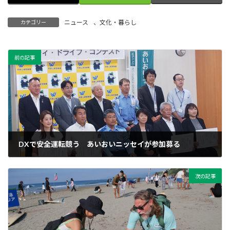
ニュース
、
文化・暮らし
カテゴリー
前の記事
DXで安全運転競う あいおいニッセイが参加募る
2025年9月9日
次の記事