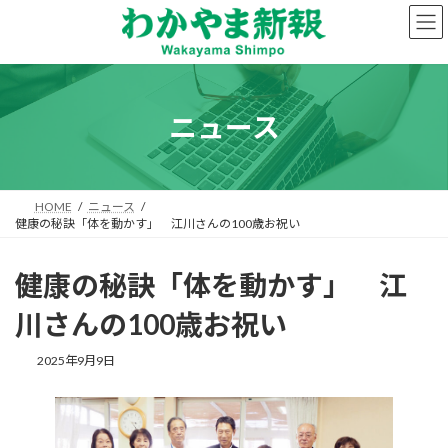
コ
ナ
ン
ビ
テ
ゲ
ン
ー
ツ
シ
へ
ョ
ニュース
ス
ン
キ
に
ッ
移
プ
動
HOME
ニュース
健康の秘訣「体を動かす」 江川さんの100歳お祝い
健康の秘訣「体を動かす」 江
川さんの100歳お祝い
2025年9月9日