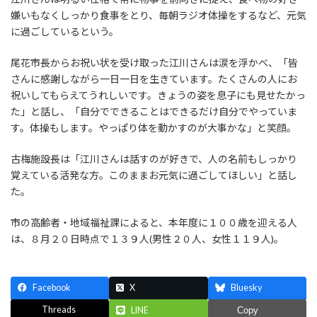
嫌いもなくしっかり食事をとり、毎朝ラジオ体操をするなど、元気
に過ごしているという。
尾花市長からお祝い状を受け取った江川さんは涙を浮かべ、「皆
さんに感謝しながら一日一日を生きています。たくさんの人にお
祝いしてもらえてうれしいです。きょうの姿を息子にも見せたかっ
た」と話し、「自分でできることはできるだけ自分でやっていま
す。体操もします。やっぱり体を動かすのが大事かな」と笑顔。
古梅施設長は「江川さんは話すのが好きで、人の名前もしっかり
覚えている活発な方。このままお元気に過ごしてほしい」と話し
た。
市の高齢者・地域福祉課によると、本年度に１００歳を迎える人
は、８月２０日時点で１３９人(男性２０人、女性１１９人)。
Facebook
X
Bluesky
Threads
LINE
Copy