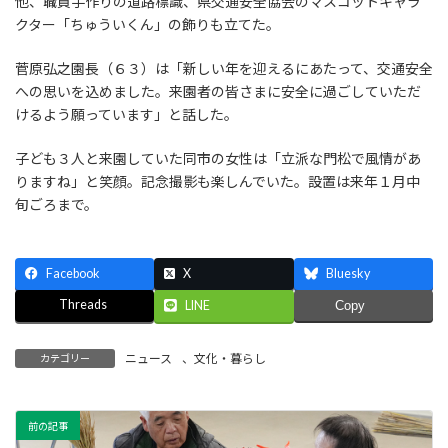
他、職員手作りの道路標識、県交通安全協会のマスコットキャラ
クター「ちゅういくん」の飾りも立てた。
菅原弘之園長（６３）は「新しい年を迎えるにあたって、交通安全
への思いを込めました。来園者の皆さまに安全に過ごしていただ
けるよう願っています」と話した。
子ども３人と来園していた同市の女性は「立派な門松で風情があ
りますね」と笑顔。記念撮影も楽しんでいた。設置は来年１月中
旬ごろまで。
Facebook
X
Bluesky
Threads
LINE
Copy
ニュース
、
文化・暮らし
カテゴリー
前の記事