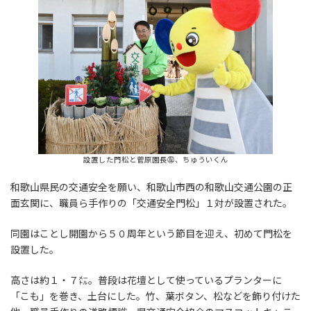
設置した門松と菅原園長㊧、ちゅういくん
和歌山県民の交通安全を願い、和歌山市西の和歌山交通公園の正
面玄関に、職員ら手作りの「交通安全門松」１対が設置された。
同園はことし開園から５０周年という節目を迎え、初めて門松を
設置した。
高さは約１・７㍍。普段は花壇として使っているプランターに
「こも」を巻き、土台にした。竹、葉ボタン、松などを飾り付けた