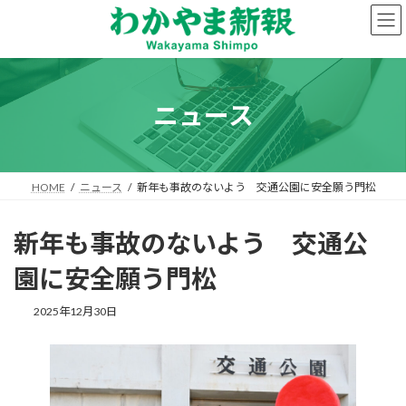
コ
ナ
ン
ビ
テ
ゲ
ン
ー
ツ
シ
へ
ョ
ニュース
ス
ン
キ
に
ッ
移
プ
動
HOME
ニュース
新年も事故のないよう 交通公園に安全願う門松
新年も事故のないよう 交通公
園に安全願う門松
2025年12月30日