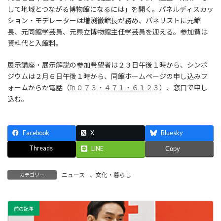
して地域とつながる博物館になるには」を開く。パネルディスカッ
ション・モデレーターは増渕徹館長が務め、パネリストに元館
長、元同館学芸員、元県立博物館主任学芸員を迎える。参加費は
資料代と入館料。
展示講座・展示解説の参加希望者は２３日午後１時から、シンポ
ジウムは２月６日午後１時から、同館ホームページの申し込みフ
ォームからか電話（
℡０７３・４７１・６１２３
）、窓口で申し
込む。
Facebook
X
Bluesky
Threads
LINE
Copy
ニュース
、
文化・暮らし
カテゴリー
前の記事