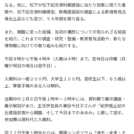
なる。他に、松下が松下記念資料館建設に当たり知事に宛てた書
簡や、松下記念資料館模型、新館建設前の調査による新規発見古
墳出土品なども並び、５４年間を振り返る。
また、開園に至った経緯、当初の構想についての知られざる秘話
を紹介。これまでの調査・研究・整備・教育普及活動や、新たな
博物館に向けての取り組みも紹介する。
午前９時から午後４時半（入館は４時）まで。定休日は月曜（月
曜が祝日の場合は翌平日）。
入館料は一般２００円、大学生１００円。高校生以下、６５歳以
上、障害手帳のある人は無料。
会期中の２月８日午後１時半～３時半には、資料館で展示講座・
展示解説があり、主任学芸員の瀬谷今日子さんが「紀伊風土記の
丘建設前夜から開園、そして今日までのあゆみ」と題して話す。
参加費は資料代と入館料。
同２２日午後１時半からは、関連シンポジウム「過去・未来・そ