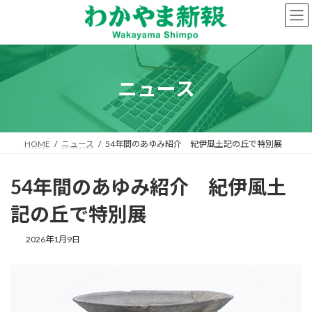
コ
ナ
ン
ビ
テ
ゲ
ン
ー
ツ
シ
へ
ョ
ニュース
ス
ン
キ
に
ッ
移
プ
動
HOME
ニュース
54年間のあゆみ紹介 紀伊風土記の丘で特別展
54年間のあゆみ紹介 紀伊風土
記の丘で特別展
2026年1月9日